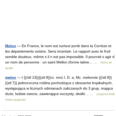
Melon
— En France, le nom est surtout porté dans la Corrèze et
les départements voisins. Sens incertain. Le rapport avec le fruit
semble douteux, même s il n est pas impossible. Il pourrait s agir d
un nom de personne : un saint Mellon (forme latine… …
Noms de
famille
melon
— I {{/stl 13}}{{stl 8}}rz. mnż I, D. a, Mc. melonnie {{/stl 8}}
{{stl 7}} jednoroczna roślina pochodząca z obszarów tropikalnych,
występująca w licznych odmianach zaliczanych do 3 grup, mająca
duże, kuliste owoce, zawierające soczysty, słodki… …
Langenscheidt
Polski wyjaśnień