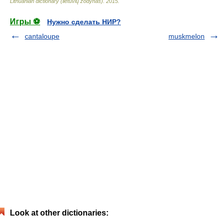
Lithuanian dictionary (lietuvių žodynas)
.
2015
.
Игры ⚽
Нужно сделать НИР?
cantaloupe
muskmelon
Look at other dictionaries: