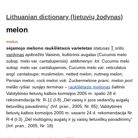
Lithuanian dictionary (lietuvių žodynas)
melon
melon
sėjamojo meliono raukšlėtasis
varietetas
statusas
T
sritis
vardynas
apibrėžtis
Vaisinis, kultūrinis augalas (Cucumis melo
subsp. melo var. cantalupensis).
atitikmenys
:
lot.
Cucumis melo
subsp. melo var. cantalupensis; Cucumis melo var. reticulatus
angl.
cantaloupe; muskmelon; netted melon; nutmeg melon;
Persian melon; rock melon
vok.
Zuckermelone
pranc.
melon
port.
melão
ryšiai
:
susijęs terminas
–
raukšlėtasis melionas
šaltinis
Valstybinės lietuvių kalbos komisijos 2005 m. spalio 28 d.
rekomendacija Nr. R-11 (l-8) „Dėl vaisių ir juos vedančių augalų
lietuviškų pavadinimų“ (Inf. pran., 2005, Nr. 85); Valstybinės
lietuvių kalbos komisijos 2005 m. vasario 24 d. rekomendacija Nr.
R-4 (l-3) „Dėl moliūginių augalų ir jų vaisių lietuviškų pavadinimų“
(Inf. pran., 2005, Nr. 18)