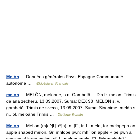
Melón
— Données générales Pays Espagne Communauté
autonome …
Wikipédia en Français
melon
— MELÓN, meloane, s.n. Gambetă. – Din fr. melon. Trimis
de ana zecheru, 13.09.2007. Sursa: DEX 98 MELÓN s. v.
gambetă. Trimis de siveco, 13.09.2007. Sursa: Sinonime melón s.
n., pl. meloáne Trimis …
Dicționar Român
Melon
— Mel on (m[e^]l [u^]n), n. [F., fr. L. melo, for melopepo an
apple shaped melon, Gr. mhlope pwn; mh^lon apple + pe pwn a
species of large melon; cf. L. malum apple. Cf. {Marmalade}.]