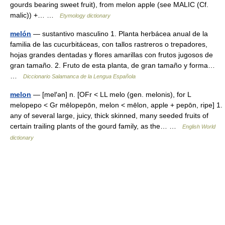
gourds bearing sweet fruit), from melon apple (see MALIC (Cf.
malic)) +… …
Etymology dictionary
melón
— sustantivo masculino 1. Planta herbácea anual de la
familia de las cucurbitáceas, con tallos rastreros o trepadores,
hojas grandes dentadas y flores amarillas con frutos jugosos de
gran tamaño. 2. Fruto de esta planta, de gran tamaño y forma…
…
Diccionario Salamanca de la Lengua Española
melon
— [mel′ən] n. [OFr < LL melo (gen. melonis), for L
melopepo < Gr mēlopepōn, melon < mēlon, apple + pepōn, ripe] 1.
any of several large, juicy, thick skinned, many seeded fruits of
certain trailing plants of the gourd family, as the… …
English World
dictionary