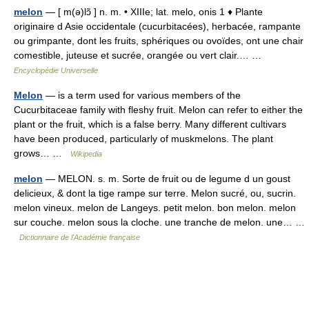
melon
— [ m(ə)lɔ̃ ] n. m. • XIIIe; lat. melo, onis 1 ♦ Plante
originaire d Asie occidentale (cucurbitacées), herbacée, rampante
ou grimpante, dont les fruits, sphériques ou ovoïdes, ont une chair
comestible, juteuse et sucrée, orangée ou vert clair.… …
Encyclopédie Universelle
Melon
— is a term used for various members of the
Cucurbitaceae family with fleshy fruit. Melon can refer to either the
plant or the fruit, which is a false berry. Many different cultivars
have been produced, particularly of muskmelons. The plant
grows… …
Wikipedia
melon
— MELON. s. m. Sorte de fruit ou de legume d un goust
delicieux, & dont la tige rampe sur terre. Melon sucré, ou, sucrin.
melon vineux. melon de Langeys. petit melon. bon melon. melon
sur couche. melon sous la cloche. une tranche de melon. une… …
Dictionnaire de l'Académie française