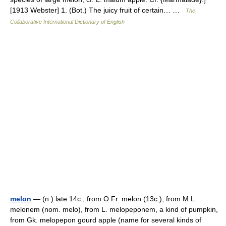
[1913 Webster] 1. (Bot.) The juicy fruit of certain… …
The
Collaborative International Dictionary of English
melon
— (n.) late 14c., from O.Fr. melon (13c.), from M.L.
melonem (nom. melo), from L. melopeponem, a kind of pumpkin,
from Gk. melopepon gourd apple (name for several kinds of