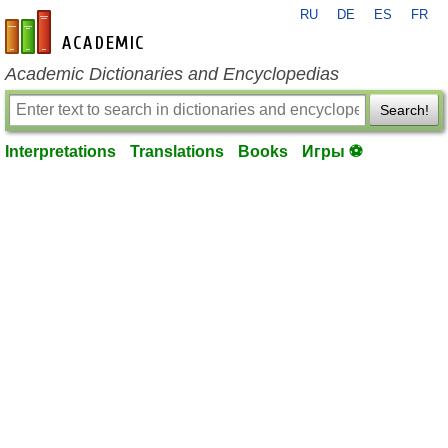
RU
DE
ES
FR
en-academic.com
Academic Dictionaries and Encyclopedias
Search!
Interpretations
Translations
Books
Игры ⚽